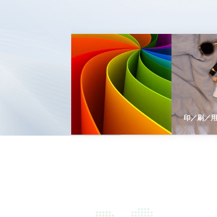
印／刷／用／纸