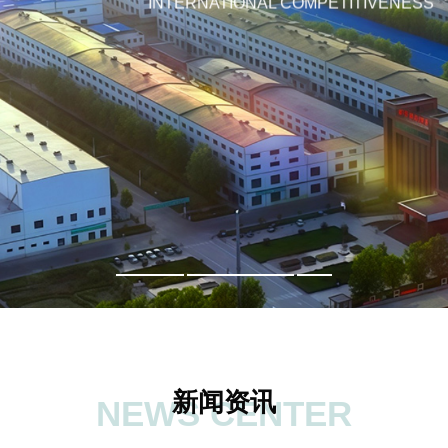
INTERNATIONAL COMPETITIVENESS
新闻资讯
NEWS CENTER