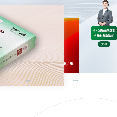
关闭
／装／用／纸
印／刷／用／纸