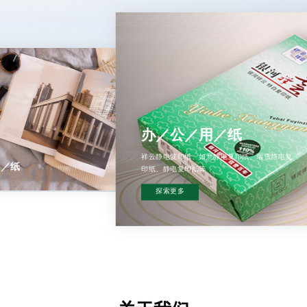
办／公／用／纸
祥云静电复印纸、如意静电复印纸、瑞雪静电复
包
印纸、静电复印纸等
探索更多