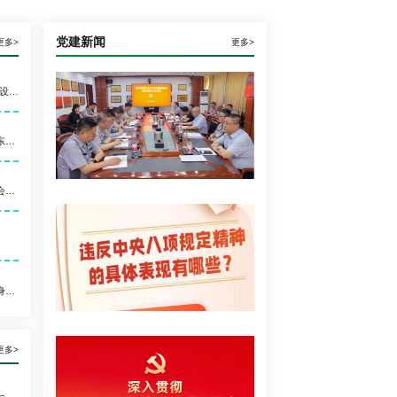
党建新闻
更多>
更多>
喜讯丨银河瑞雪荣获“聊城市制造业强市建设先进集体”荣誉称号
【喜讯】银河瑞雪获授齐鲁工业大学（山东省科学院）“科技驿站”牌匾
银河瑞雪与安徽省出版协会印刷工作委员会共建交流活动成功举办
银河瑞雪举办职业健康知识讲座，为员工身心健康“加码”
喜讯丨银河瑞雪荣获“聊城市
更多>